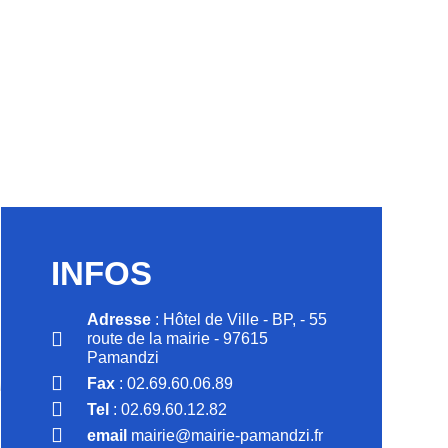
INFOS
Adresse
: Hôtel de Ville - BP, - 55
route de la mairie - 97615
Pamandzi
ON
Fax
: 02.69.60.06.89
Tel
: 02.69.60.12.82
email
mairie@mairie-pamandzi.fr